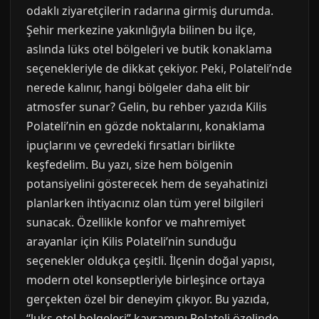
odaklı ziyaretçilerin radarına girmiş durumda.
Şehir merkezine yakınlığıyla bilinen bu ilçe,
aslında lüks otel bölgeleri ve butik konaklama
seçenekleriyle de dikkat çekiyor. Peki, Polateli’nde
nerede kalınır, hangi bölgeler daha elit bir
atmosfer sunar? Gelin, bu rehber yazıda Kilis
Polateli’nin en gözde noktalarını, konaklama
ipuçlarını ve çevredeki fırsatları birlikte
keşfedelim. Bu yazı, size hem bölgenin
potansiyelini gösterecek hem de seyahatinizi
planlarken ihtiyacınız olan tüm yerel bilgileri
sunacak. Özellikle konfor ve mahremiyet
arayanlar için Kilis Polateli’nin sunduğu
seçenekler oldukça çeşitli. İlçenin doğal yapısı,
modern otel konseptleriyle birleşince ortaya
gerçekten özel bir deneyim çıkıyor. Bu yazıda,
“luks otel bolgeleri” kavramını Polateli özelinde