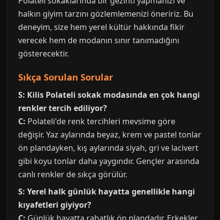
Polateli sokaklarında bir gezinti yapmanızı ve
halkın giyim tarzını gözlemlemenizi öneririz. Bu
deneyim, size hem yerel kültür hakkında fikir
verecek hem de modanın sınır tanımadığını
gösterecektir.
Sıkça Sorulan Sorular
S: Kilis Polateli sokak modasında en çok hangi
renkler tercih ediliyor?
C:
Polateli'de renk tercihleri mevsime göre
değişir. Yaz aylarında beyaz, krem ve pastel tonlar
ön plandayken, kış aylarında siyah, gri ve lacivert
gibi koyu tonlar daha yaygındır. Gençler arasında
canlı renkler de sıkça görülür.
S: Yerel halk günlük hayatta genellikle hangi
kıyafetleri giyiyor?
C:
Günlük hayatta rahatlık ön plandadır. Erkekler