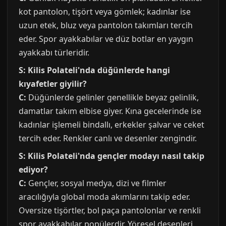
kot pantolon, tişört veya gömlek; kadınlar ise
uzun etek, bluz veya pantolon takımları tercih
eder. Spor ayakkabılar ve düz botlar en yaygın
ayakkabı türleridir.
S: Kilis Polateli'nda düğünlerde hangi
kıyafetler giyilir?
C:
Düğünlerde gelinler genellikle beyaz gelinlik,
damatlar takım elbise giyer. Kına gecelerinde ise
kadınlar işlemeli bindallı, erkekler şalvar ve ceket
tercih eder. Renkler canlı ve desenler zengindir.
S: Kilis Polateli'nda gençler modayı nasıl takip
ediyor?
C:
Gençler, sosyal medya, dizi ve filmler
aracılığıyla global moda akımlarını takip eder.
Oversize tişörtler, bol paça pantolonlar ve renkli
spor ayakkabılar popülerdir. Yöresel desenleri