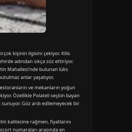
k kişinin ilgisini çekiyor. Kilis
hirde adından sıkça söz ettiriyor.
eytin Mahallesi’nde bulunan lüks
nutulmaz anlar yaşatıyor.
s restoranların ve mekanların yoğun
iyor. Özellikle Polateli seçkin bayan
fet sunuyor. Göz ardı edilemeyecek bir
in kalitesine rağmen, fiyatlarını
 escort numaraları arasında en