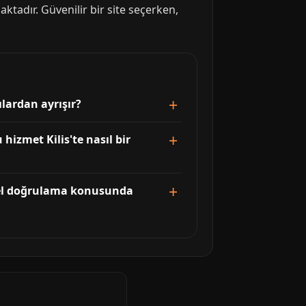
tadır. Güvenilir bir site seçerken,
ılardan ayrışır?
hizmet Kilis'te nasıl bir
örsel doğrulama konusunda