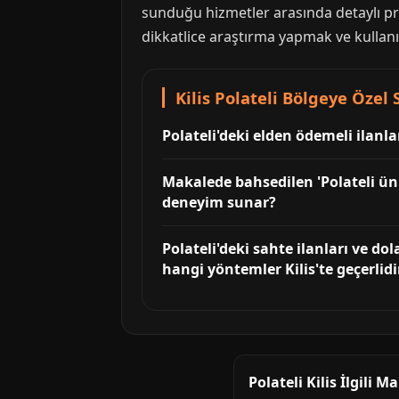
sunduğu hizmetler arasında detaylı pro
dikkatlice araştırma yapmak ve kullan
Kilis Polateli Bölgeye Özel 
Polateli'deki elden ödemeli ilanla
Makalede bahsedilen 'Polateli üniv
deneyim sunar?
Polateli'deki sahte ilanları ve d
hangi yöntemler Kilis'te geçerlidi
Polateli Kilis İlgili M