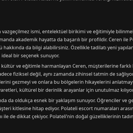
vazgeçilmez ismi, entelektüel birikimi ve eğitimiyle bilinmekt
manda akademik hayatta da başarılı bir profildir. Ceren ile 
hakkında da bilgi alabilirsiniz. Özellikle tadilatı yeni yapıl
 ideal bir seçenek sunuyor.
ni kültür ve eğitimle harmanlayan Ceren, müşterilerine farklı
ece fiziksel değil, aynı zamanda zihinsel tatmin de sağlıyor.
erini gezmeyi ve onlara bu bölgelerin hikayelerini anlatmayı s
aretleri, kültürel bir derinlik arayanlar için unutulmaz kılıyor
unda da oldukça esnek bir yaklaşım sunuyor. Öğrenciler ve g
teri kitlesine hitap ediyor. Polateli escort numaraları arasın
ile de dikkat çekiyor. Polateli’nin doğal güzelliklerinin tadı