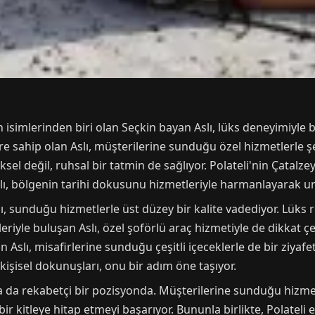
imlerinden biri olan Seçkin bayan Aslı, lüks deneyimiyle birço
re sahip olan Aslı, müşterilerine sunduğu özel hizmetlerle şe
ksel değil, ruhsal bir tatmin de sağlıyor. Polateli'nin Çatalz
slı, bölgenin tarihi dokusunu hizmetleriyle harmanlayarak u
slı, sunduğu hizmetlerle üst düzey bir kalite vadediyor. Lük
iyle buluşan Aslı, özel şoförlü araç hizmetiyle de dikkat çek
n Aslı, misafirlerine sunduğu çeşitli içeceklerle de bir ziya
 kişisel dokunuşları, onu bir adım öne taşıyor.
da da rekabetçi bir pozisyonda. Müşterilerine sunduğu hizmet
ir kitleye hitap etmeyi başarıyor. Bununla birlikte, Polateli