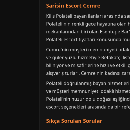
Sarisin Escort Cemre
Kilis Polateli bayan ilanları arasında s
Polateli'nin renkli gece hayatına olan 
mekanlarından biri olan Esentepe Bar’d
Polateli escort fiyatları konusunda müş
Cemre'nin müşteri memnuniyeti odaklı hi
ve güler yüzlü hizmetiyle Refakatçi lis
biliniyor ve misafirlerine hızlı ve etki
alışveriş turları, Cemre'nin kadınsı za
Polateli doğrulanmış bayan hizmetleri a
ve müşteri memnuniyeti odaklı hizmet 
Polateli’nin huzur dolu doğası eşliğind
escort seçenekleri arasında da bir ref
Sıkça Sorulan Sorular