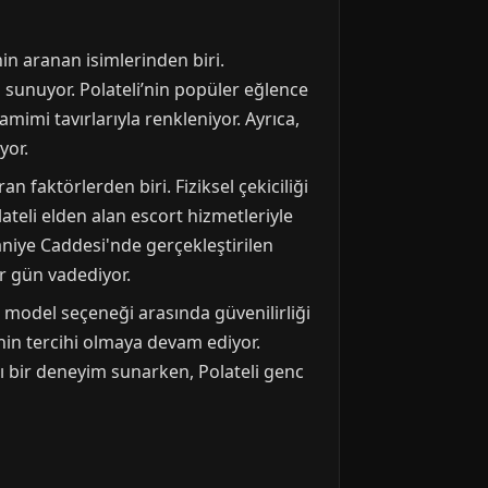
'nin aranan isimlerinden biri.
m sunuyor. Polateli’nin popüler eğlence
imi tavırlarıyla renkleniyor. Ayrıca,
yor.
 faktörlerden biri. Fiziksel çekiciliği
lateli elden alan escort hizmetleriyle
haniye Caddesi'nde gerçekleştirilen
ir gün vadediyor.
ci model seçeneği arasında güvenilirliği
nin tercihi olmaya devam ediyor.
klı bir deneyim sunarken, Polateli genc