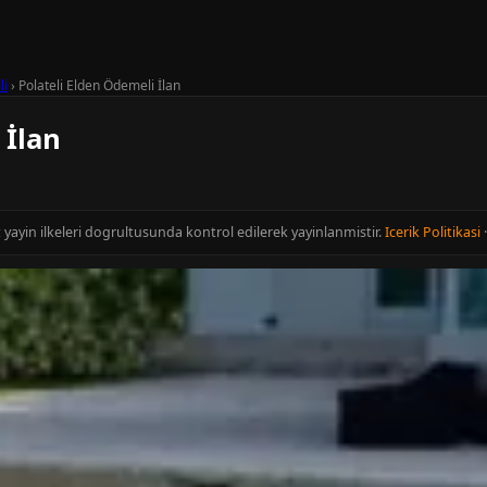
li
›
Polateli Elden Ödemeli İlan
 İlan
ort yayin ilkeleri dogrultusunda kontrol edilerek yayinlanmistir.
Icerik Politikasi