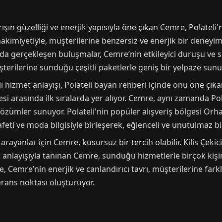
arışın güzelliği ve enerjik yapısıyla öne çıkan Cemre, Polateli
hakimiyetiyle, müşterilerine benzersiz ve enerjik bir deneyi
a gerçekleşen buluşmalar, Cemre’nin etkileyici duruşu ve sam
terilerine sunduğu çeşitli paketlerle geniş bir yelpaze sunu
zmet anlayışı, Polateli bayan rehberi içinde onu öne çıkaran
tesi arasında ilk sıralarda yer alıyor. Cemre, aynı zamanda Po
li çözümler sunuyor. Polateli'nin popüler alışveriş bölgesi Or
rafeti ve moda bilgisiyle birleşerek, eğlenceli ve unutulmaz b
rayanlar için Cemre, kusursuz bir tercih olabilir. Kilis Çeki
anlayışıyla tanınan Cemre, sunduğu hizmetlerle birçok kişi
e, Cemre’nin enerjik ve canlandırıcı tavrı, müşterilerine far
erans noktası oluşturuyor.