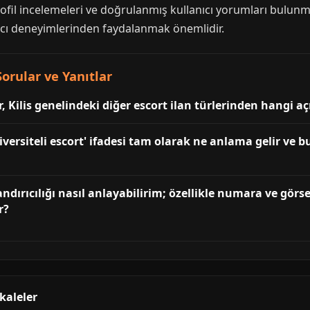
fil incelemeleri ve doğrulanmış kullanıcı yorumları bulunmak
ıcı deneyimlerinden faydalanmak önemlidir.
Sorular ve Yanıtlar
r, Kilis genelindeki diğer escort ilan türlerinden hangi aç
ersiteli escort' ifadesi tam olarak ne anlama gelir ve bu 
olandırıcılığı nasıl anlayabilirim; özellikle numara ve g
r?
akaleler