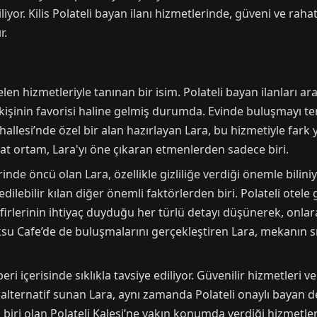
liyor. Kilis Polateli bayan ilanı hizmetlerinde, güveni ve raha
r.
len hizmetleriyle tanınan bir isim. Polateli bayan ilanları ar
işinin favorisi haline gelmiş durumda. Evinde buluşmayı terc
llesi’nde özel bir alan hazırlayan Lara, bu hizmetiyle fark 
at ortam, Lara'yı öne çıkaran etmenlerden sadece biri.
nde öncü olan Lara, özellikle gizliliğe verdiği önemle bilini
edilebilir kılan diğer önemli faktörlerden biri. Polateli otele
safirlerinin ihtiyaç duyduğu her türlü detayı düşünerek, onl
 Cafe’de de buluşmalarını gerçekleştiren Lara, mekanın sıc
ri içerisinde sıklıkla tavsiye ediliyor. Güvenilir hizmetleri v
r alternatif sunan Lara, aynı zamanda Polateli onaylı bayan 
n biri olan Polateli Kalesi’ne yakın konumda verdiği hizmetler