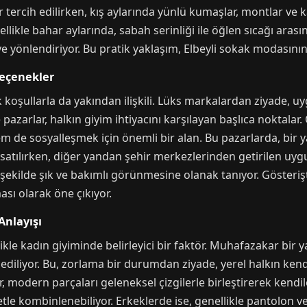
 tercih edilirken, kış aylarında yünlü kumaşlar, montlar ve 
likle bahar aylarında, sabah serinliği ile öğlen sıcağı arasın
e yönlendiriyor. Bu pratik yaklaşım, Elbeyli sokak modasının
Seçenekler
 koşullarla da yakından ilişkili. Lüks markalardan ziyade, uyg
pazarlar, halkın giyim ihtiyacını karşılayan başlıca noktalar. 
m de sosyalleşmek için önemli bir alan. Bu pazarlarda, bir y
) satılırken, diğer yandan şehir merkezlerinden getirilen uygu
ekilde şık ve bakımlı görünmesine olanak tanıyor. Gösterişt
sı olarak öne çıkıyor.
nlayışı
llikle kadın giyiminde belirleyici bir faktör. Muhafazakar bir
ih ediliyor. Bu, zorlama bir durumdan ziyade, yerel halkın ken
ar, modern parçaları geleneksel çizgilerle birleştirerek kendi
etle kombinlenebiliyor. Erkeklerde ise, genellikle pantolon v