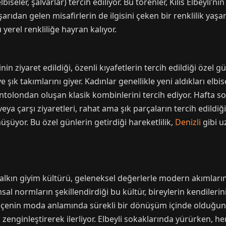
biseler, şalvarlar) tercih ediliyor. Bu törenler, Kilis Elbeyli’
arıdan gelen misafirlerin de ilgisini çeken bir renklilik yaşa
yerel renkliliğe hayran kalıyor.
inin ziyaret edildiği, özenli kıyafetlerin tercih edildiği özel gü
ve şık takımlarını giyer. Kadınlar genellikle yeni aldıkları elbi
tolondan oluşan klasik kombinlerini tercih ediyor. Hafta sonl
eya çarşı ziyaretleri, rahat ama şık parçaların tercih edildiği
şüyor. Bu özel günlerin getirdiği hareketlilik,
Denizli
gibi uz
halkın giyim kültürü, geleneksel değerlerle modern akımların i
al normların şekillendirdiği bu kültür, bireylerin kendilerin
i, ilçenin moda anlamında sürekli bir dönüşüm içinde olduğ
enginleştirerek ilerliyor. Elbeyli sokaklarında yürürken, her