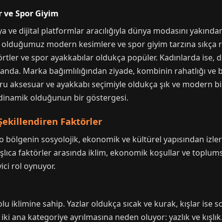
 ve Spor Giyim
ya ve dijital platformlar aracılığıyla dünya modasını yakından
na olduğumuz modern kesimlere ve spor giyim tarzına sıkç
şörtler ve spor ayakkabılar oldukça popüler. Kadınlarda ise, 
landa. Marka bağımlılığından ziyade, kombinin rahatlığı ve b
ru aksesuar ve ayakkabı seçimiyle oldukça şık ve modern bir 
inamik olduğunun bir göstergesi.
Şekillendiren Faktörler
o bölgenin sosyolojik, ekonomik ve kültürel yapısından izler t
lıca faktörler arasında iklim, ekonomik koşullar ve toplumsa
ici rol oynuyor.
lu iklimine sahip. Yazlar oldukça sıcak ve kurak, kışlar ise s
iki ana kategoriye ayrılmasına neden oluyor: yazlık ve kışlı