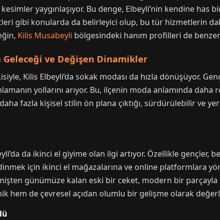
kesimler yaygınlaşıyor. Bu denge, Elbeyli’nin kendine has bir
etleri gibi konularda da belirleyici olup, bu tür hizmetlerin d
eğin,
Kilis Musabeyli
bölgesindeki hanım profilleri de benzer 
ın Geleceği ve Değişen Dinamikler
siyle, Kilis Elbeyli’da sokak modası da hızla dönüşüyor. Genç
lamanın yollarını arıyor. Bu, ilçenin moda anlamında daha re
daha fazla kişisel stilin ön plana çıktığı, sürdürülebilir ve y
li’da da ikinci el giyime olan ilgi artıyor. Özellikle gençler
edinmek için ikinci el mağazalarına ve online platformlara yön
eçmişten günümüze kalan eski bir ceket, modern bir parçayl
ik hem de çevresel açıdan olumlu bir gelişme olarak değerle
lü