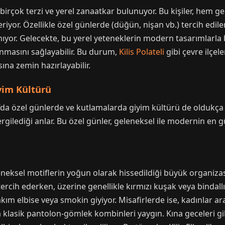
an birçok terzi ve yerel zanaatkar bulunuyor. Bu kişiler, hem 
riyor. Özellikle özel günlerde (düğün, nişan vb.) tercih edile
ıyor. Gelecekte, bu yerel yeteneklerin modern tasarımlarla 
nmasını sağlayabilir. Bu durum,
Kilis Polateli
gibi çevre ilçel
na zemin hazırlayabilir.
iyim Kültürü
li’da özel günlerde ve kutlamalarda giyim kültürü de oldukça 
sergilediği anlar. Bu özel günler, geleneksel ile modernin en
eleneksel motiflerin yoğun olarak hissedildiği büyük organizas
 tercih ederken, üzerine genellikle kırmızı kuşak veya bindall
akım elbise veya smokin giyiyor. Misafirlerde ise, kadınlar ar
 klasik pantolon-gömlek kombinleri yaygın. Kına geceleri gib