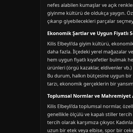
nefes alabilen kumaşlar ve açık renkler
giyinme kültürü de oldukça yaygın. Özel
çıkarıp giyebilecekleri parçalar seçmey
Ekonomik Şartlar ve Uygun Fiyatlı 
Kilis Elbeyli’da giyim kültürü, ekonomik
daha fazla. İlçedeki yerel mağazalar ve 
hem uygun fiyatlı kıyafetler bulmak he
ürünleri (örgü kazaklar, eldivenler vb.
Bu durum, halkın bütçesine uygun bir ş
tarzı, ekonomik gerçeklerin bir yansıma
Toplumsal Normlar ve Mahremiyet A
Kilis Elbeyli’da toplumsal normlar, öze
genellikle ölçülü ve kapalı stiller terc
tercih olarak karşımıza çıkıyor. Kadınl
uzun bir etek veya elbise, spor bir cek