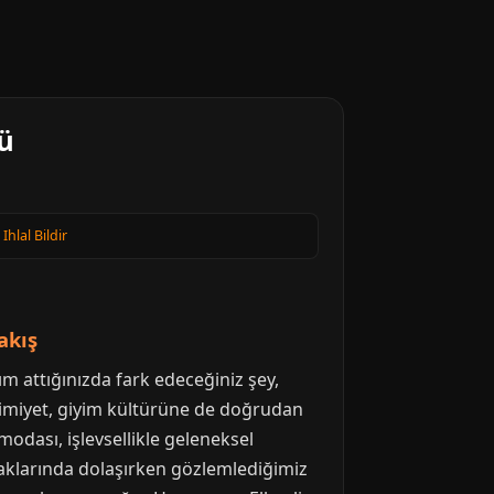
rü
·
Ihlal Bildir
akış
adım attığınızda fark edeceğiniz şey,
amimiyet, giyim kültürüne de doğrudan
modası, işlevsellikle geleneksel
kaklarında dolaşırken gözlemlediğimiz