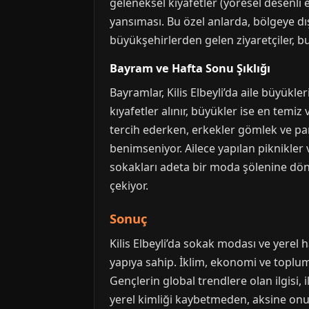
geleneksel kıyafetler (yöresel desenli el
yansıması. Bu özel anlarda, bölgeye dış
büyükşehirlerden gelen ziyaretçiler, bu 
Bayram ve Hafta Sonu Şıklığı
Bayramlar, Kilis Elbeyli’da aile büyükler
kıyafetler alınır, büyükler ise en temiz 
tercih ederken, erkekler gömlek ve pan
benimseniyor. Ailece yapılan piknikler v
sokakları adeta bir moda şölenine dönü
çekiyor.
Sonuç
Kilis Elbeyli’da sokak modası ve yerel 
yapıya sahip. İklim, ekonomi ve toplums
Gençlerin global trendlere olan ilgis
yerel kimliği kaybetmeden, aksine onu z