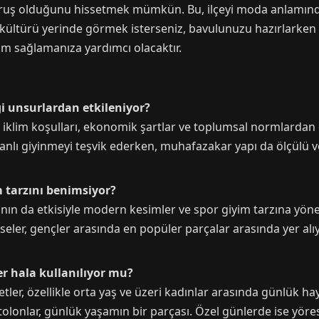
 duruş olduğunu hissetmek mümkün. Bu, ilçeyi moda anlamınd
li kültürü yerinde görmek isterseniz, bavulunuzu hazırlarken 
m sağlamanıza yardımcı olacaktır.
gi unsurlardan etkileniyor?
k iklim koşulları, ekonomik şartlar ve toplumsal normlardan 
anlı giyinmeyi teşvik ederken, muhafazakar yapı da ölçülü ve
im tarzını benimsiyor?
anın da etkisiyle modern kesimler ve spor giyim tarzına yöneli
iseler, gençler arasında en popüler parçalar arasında yer alıy
ler hala kullanılıyor mu?
fetler, özellikle orta yaş ve üzeri kadınlar arasında günlük ha
tolonlar, günlük yaşamın bir parçası. Özel günlerde ise yöre