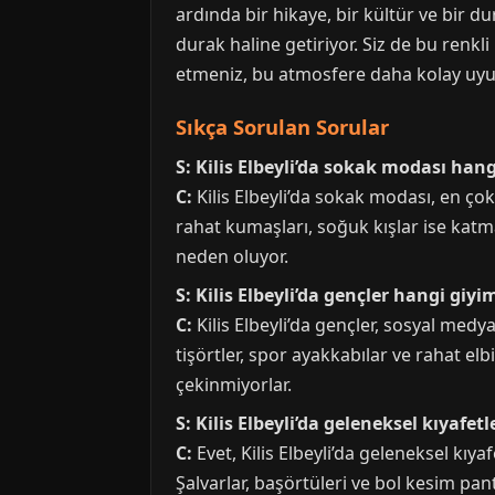
ardında bir hikaye, bir kültür ve bir
durak haline getiriyor. Siz de bu renk
etmeniz, bu atmosfere daha kolay uyu
Sıkça Sorulan Sorular
S: Kilis Elbeyli’da sokak modası han
C:
Kilis Elbeyli’da sokak modası, en ço
rahat kumaşları, soğuk kışlar ise katm
neden oluyor.
S: Kilis Elbeyli’da gençler hangi giy
C:
Kilis Elbeyli’da gençler, sosyal medy
tişörtler, spor ayakkabılar ve rahat elb
çekinmiyorlar.
S: Kilis Elbeyli’da geleneksel kıyafet
C:
Evet, Kilis Elbeyli’da geleneksel kıya
Şalvarlar, başörtüleri ve bol kesim pan