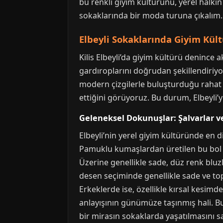
bu renkli giyim kültürünü, yerel halkın
sokaklarında bir moda turuna çıkalım.
Elbeyli Sokaklarında Giyim Kü
Kilis Elbeyli’da giyim kültürü denince 
gardıroplarını doğrudan şekillendiriyo
modern çizgilerle buluşturduğu rahat p
ettiğini görüyoruz. Bu durum, Elbeyli’y
Geleneksel Dokunuşlar: Şalvarlar v
Elbeyli’nin yerel giyim kültüründe en di
Pamuklu kumaşlardan üretilen bu bol p
Üzerine genellikle sade, düz renk bluzl
desen seçiminde genellikle sade ve topr
Erkeklerde ise, özellikle kırsal kesim
anlayışının günümüze taşınmış hali. Bu
bir mirasın sokaklarda yaşatılmasını sa